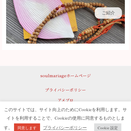
ご紹介
soulmariageホームページ
プライバシーポリシー
アメブロ
このサイトでは、サイト向上のためにCookieを利用します。サ
Copyright © 2026 soulmariage 神社ツアー
イトを利用することで、Cookieの使用に同意するものとしま
Kawori
プライバシーポリシー
す。
同意します
Cookie 設定