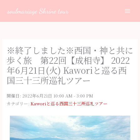
内
容
を
ス
キ
ッ
※終了しました※西国・神と共に
プ
歩く旅 第22回【成相寺】 2022
年6月21日(火) Kaworiと巡る西
国三十三所巡礼ツアー
開催日: 2022年6月21日 10:00 AM - 3:00 PM
カテゴリー:
Kaworiと巡る西国三十三所巡礼ツアー