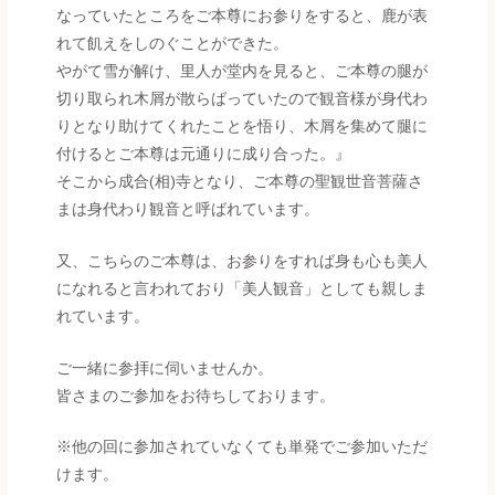
なっていたところをご本尊にお参りをすると、鹿が表
れて飢えをしのぐことができた。
やがて雪が解け、里人が堂内を見ると、ご本尊の腿が
切り取られ木屑が散らばっていたので観音様が身代わ
りとなり助けてくれたことを悟り、木屑を集めて腿に
付けるとご本尊は元通りに成り合った。』
そこから成合(相)寺となり、ご本尊の聖観世音菩薩さ
まは身代わり観音と呼ばれています。
又、こちらのご本尊は、お参りをすれば身も心も美人
になれると言われており「美人観音」としても親しま
れています。
ご一緒に参拝に伺いませんか。
皆さまのご参加をお待ちしております。
※他の回に参加されていなくても単発でご参加いただ
けます。